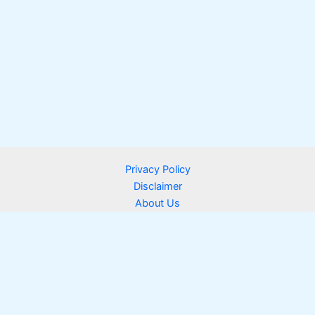
Privacy Policy
Disclaimer
About Us
Contact Us
Copyright © 2026 daily life 360 | Powered by
Astra WordPress
Theme