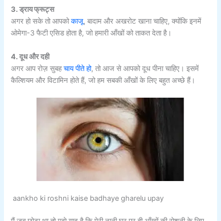
3. ड्राय फ्रूट्स
अगर हो सके तो आपको
काजू
, बादाम और अखरोट खाना चाहिए, क्योंकि इनमें
ओमेगा-3 फैटी एसिड होता है, जो हमारी आँखों को ताकत देता है।
4. दूध और दही
अगर आप रोज़ सुबह
चाय पीते हो
, तो आज से आपको दूध पीना चाहिए। इसमें
कैल्शियम और विटामिन होते हैं, जो हम सबकी आँखों के लिए बहुत अच्छे हैं।
aankho ki roshni kaise badhaye gharelu upay